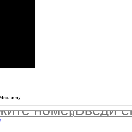
к Миллиону
х